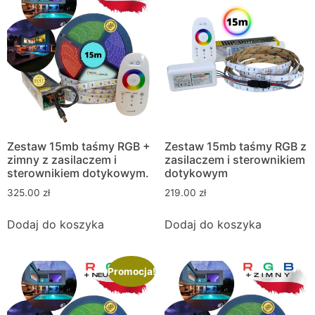
Zestaw 15mb taśmy RGB +
Zestaw 15mb taśmy RGB z
zimny z zasilaczem i
zasilaczem i sterownikiem
sterownikiem dotykowym.
dotykowym
325.00
zł
219.00
zł
Dodaj do koszyka
Dodaj do koszyka
Promocja!