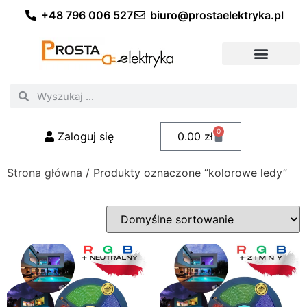
+48 796 006 527
biuro@prostaelektryka.pl
Wszystkie kategorie
Akcesoria elektryczne
Akcesoria meblowe
Akcesoria samochodowe
Oświetlenie ogrodowe
Domowe oświetlenie LED
Przemysłowe oświetlenie LED
Zestawy taśm LED
Polecani fachowcy
0
Zaloguj się
0.00
zł
Strona główna
/ Produkty oznaczone “kolorowe ledy”