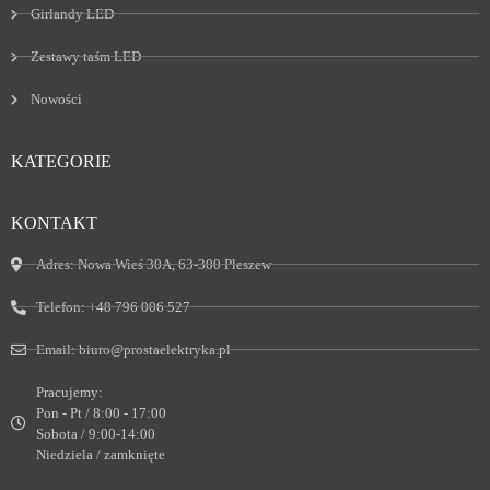
Girlandy LED
Zestawy taśm LED
Nowości
KATEGORIE
KONTAKT
Adres:
Nowa Wieś 30A, 63-300 Pleszew
Telefon:
+48 796 006 527
Email:
biuro@prostaelektryka.pl
Pracujemy:
Pon - Pt / 8:00 - 17:00
Sobota / 9:00-14:00
Niedziela / zamknięte