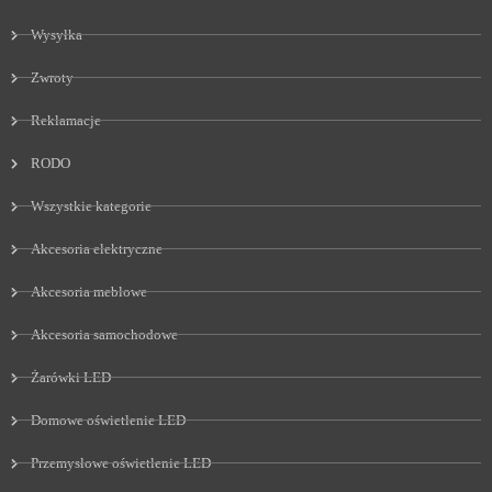
Wysyłka
Zwroty
Reklamacje
RODO
Wszystkie kategorie
Akcesoria elektryczne
Akcesoria meblowe
Akcesoria samochodowe
Żarówki LED
Domowe oświetlenie LED
Przemysłowe oświetlenie LED