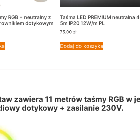
my RGB + neutralny z
Taśma LED PREMIUM neutralna 
terownikiem dotykowym
5m IP20 12W/m PL
75.00
zł
ka
Dodaj do koszyka
taw zawiera 11 metrów taśmy RGB w j
diowy dotykowy + zasilanie 230V.