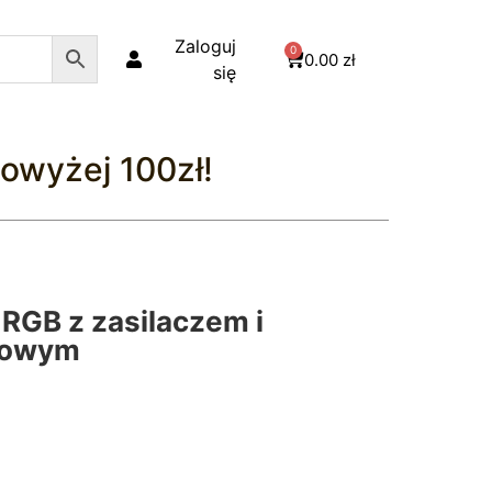
Zaloguj
0
0.00
zł
się
owyżej 100zł!
RGB z zasilaczem i
kowym