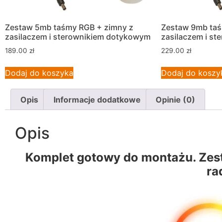
Zestaw 5mb taśmy RGB + zimny z
Zestaw 9mb taś
zasilaczem i sterownikiem dotykowym
zasilaczem i s
189.00
zł
229.00
zł
Dodaj do koszyka
Dodaj do koszy
Opis
Informacje dodatkowe
Opinie (0)
Opis
Komplet gotowy do montażu. Zes
ra