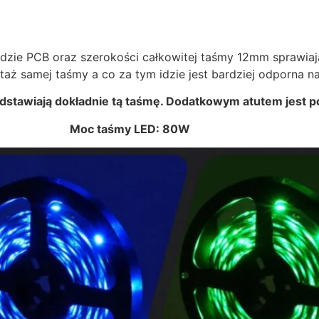
e PCB oraz szerokości całkowitej taśmy 12mm sprawiają,
aż samej taśmy a co za tym idzie jest bardziej odporna n
edstawiają dokładnie tą taśmę. Dodatkowym atut
em jest p
Moc taśmy LED: 80W