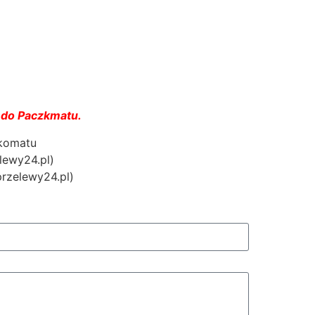
 do Paczkmatu.
zkomatu
lewy24.pl)
przelewy24.pl)