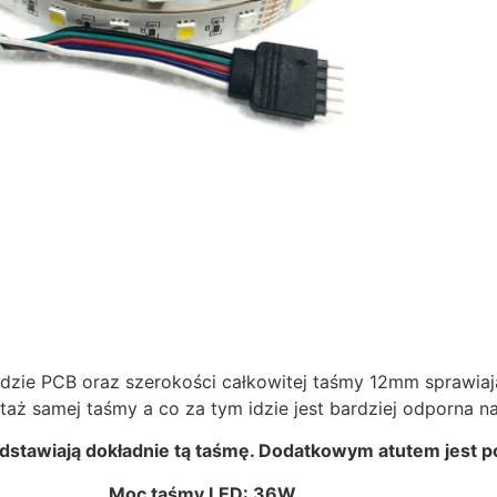
e PCB oraz szerokości całkowitej taśmy 12mm sprawiają,
aż samej taśmy a co za tym idzie jest bardziej odporna n
edstawiają dokładnie tą taśmę. Dodatkowym atut
em jest p
Moc taśmy LED: 36W