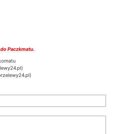
 do Paczkmatu.
zkomatu
lewy24.pl)
przelewy24.pl)