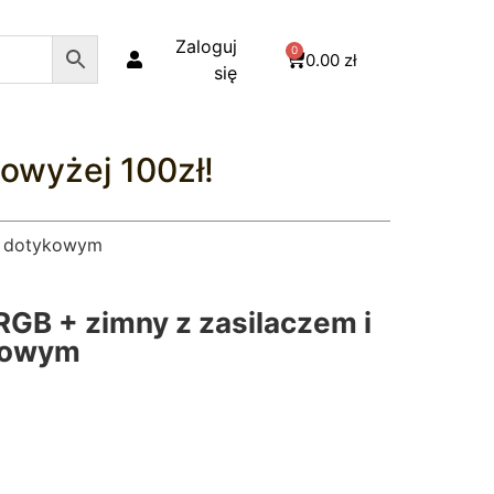
Zaloguj
0
0.00
zł
się
owyżej 100zł!
m dotykowym
GB + zimny z zasilaczem i
kowym