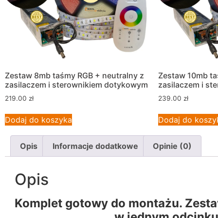
Zestaw 8mb taśmy RGB + neutralny z
Zestaw 10mb ta
zasilaczem i sterownikiem dotykowym
zasilaczem i s
219.00
zł
239.00
zł
Dodaj do koszyka
Dodaj do koszy
Opis
Informacje dodatkowe
Opinie (0)
Opis
Komplet gotowy do montażu. Zest
w jednym odcinku