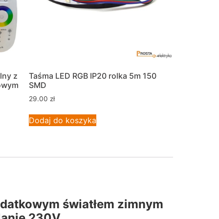
lny z
Taśma LED RGB IP20 rolka 5m 150
kowym
SMD
29.00
zł
Dodaj do koszyka
dodatkowym światłem zimnym
lanie 230V.