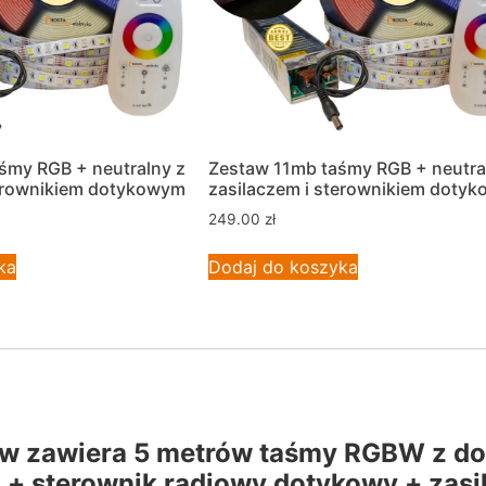
śmy RGB + neutralny z
Zestaw 11mb taśmy RGB + neutra
terownikiem dotykowym
zasilaczem i sterownikiem doty
249.00
zł
ka
Dodaj do koszyka
aw zawiera 5 metrów taśmy RGBW z 
 + sterownik radiowy dotykowy + zasi