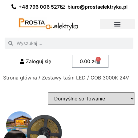
+48 796 006 527
biuro@prostaelektryka.pl
Wszystkie kategorie
Akcesoria elektryczne
Akcesoria meblowe
Akcesoria samochodowe
Oświetlenie ogrodowe
Domowe oświetlenie LED
Przemysłowe oświetlenie LED
Zestawy taśm LED
Polecani fachowcy
0
Zaloguj się
0.00
zł
Strona główna
/
Zestawy taśm LED
/ COB 3000K 24V