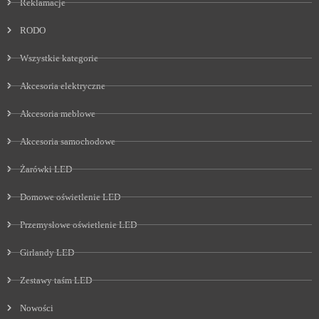
Reklamacje
RODO
Wszystkie kategorie
Akcesoria elektryczne
Akcesoria meblowe
Akcesoria samochodowe
Żarówki LED
Domowe oświetlenie LED
Przemysłowe oświetlenie LED
Girlandy LED
Zestawy taśm LED
Nowości