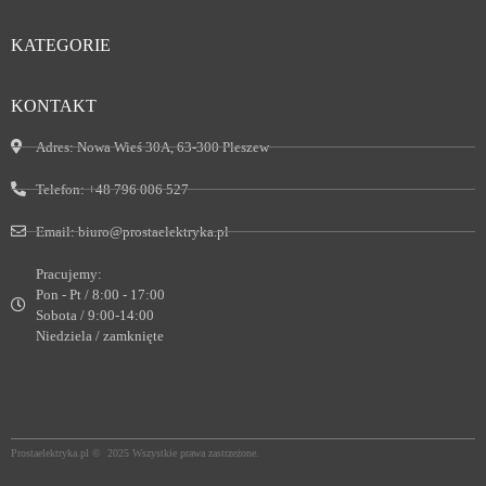
KATEGORIE
KONTAKT
Adres:
Nowa Wieś 30A, 63-300 Pleszew
Telefon:
+48 796 006 527
Email:
biuro@prostaelektryka.pl
Pracujemy:
Pon - Pt / 8:00 - 17:00
Sobota / 9:00-14:00
Niedziela / zamknięte
Prostaelektryka.pl © 2025 Wszystkie prawa zastrzeżone.