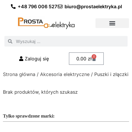
+48 796 006 527
biuro@prostaelektryka.pl
Wszystkie kategorie
Akcesoria elektryczne
Akcesoria meblowe
Akcesoria samochodowe
Oświetlenie ogrodowe
Domowe oświetlenie LED
Przemysłowe oświetlenie LED
Zestawy taśm LED
Polecani fachowcy
0
Zaloguj się
0.00
zł
Strona główna
/
Akcesoria elektryczne
/ Puszki i złączki
Brak produktów, których szukasz
Tylko sprawdzone marki: