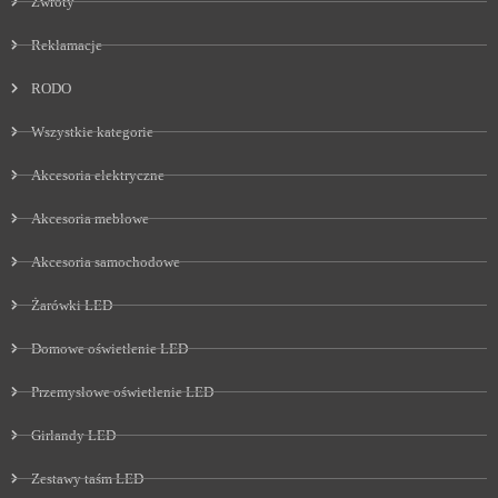
Zwroty
Reklamacje
RODO
Wszystkie kategorie
Akcesoria elektryczne
Akcesoria meblowe
Akcesoria samochodowe
Żarówki LED
Domowe oświetlenie LED
Przemysłowe oświetlenie LED
Girlandy LED
Zestawy taśm LED