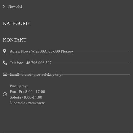
Nowości
KATEGORIE
KONTAKT
Adres:
Nowa Wieś 30A, 63-300 Pleszew
Telefon:
+48 796 006 527
Email:
biuro@prostaelektryka.pl
Pracujemy:
Pon - Pt / 8:00 - 17:00
Sobota / 9:00-14:00
Niedziela / zamknięte