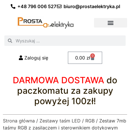
+48 796 006 527
biuro@prostaelektryka.pl
Wszystkie kategorie
Akcesoria elektryczne
Akcesoria meblowe
Akcesoria samochodowe
Oświetlenie ogrodowe
Domowe oświetlenie LED
Przemysłowe oświetlenie LED
Zestawy taśm LED
Polecani fachowcy
0
Zaloguj się
0.00
zł
DARMOWA DOSTAWA
do
paczkomatu za zakupy
powyżej 100zł!
Strona główna
/
Zestawy taśm LED
/
RGB
/ Zestaw 7mb
taśmy RGB z zasilaczem i sterownikiem dotykowym