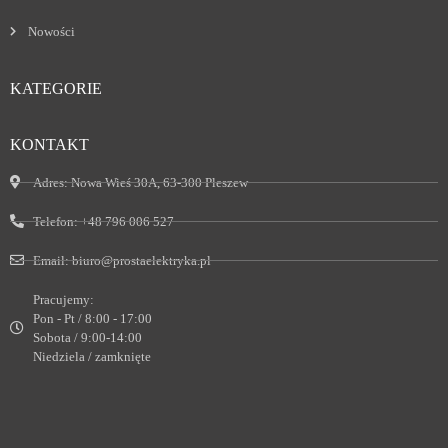
Nowości
KATEGORIE
KONTAKT
Adres:
Nowa Wieś 30A, 63-300 Pleszew
Telefon:
+48 796 006 527
Email:
biuro@prostaelektryka.pl
Pracujemy:
Pon - Pt / 8:00 - 17:00
Sobota / 9:00-14:00
Niedziela / zamknięte