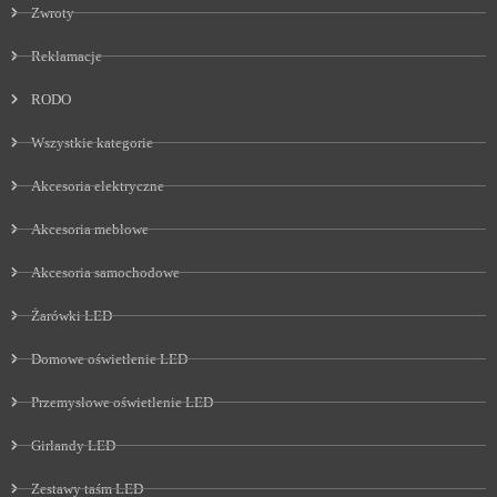
Zwroty
Reklamacje
RODO
Wszystkie kategorie
Akcesoria elektryczne
Akcesoria meblowe
Akcesoria samochodowe
Żarówki LED
Domowe oświetlenie LED
Przemysłowe oświetlenie LED
Girlandy LED
Zestawy taśm LED