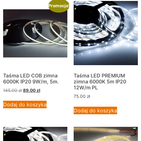
Promocja!
Taśma LED COB zimna
Taśma LED PREMIUM
6000K IP20 9W/m, 5m.
zimna 6000K 5m IP20
12W/m PL
145.00
zł
89.00
zł
75.00
zł
Dodaj do koszyka
Dodaj do koszyka