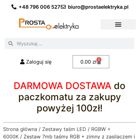
+48 796 006 527
biuro@prostaelektryka.pl
Wszystkie kategorie
Akcesoria elektryczne
Akcesoria meblowe
Akcesoria samochodowe
Oświetlenie ogrodowe
Domowe oświetlenie LED
Przemysłowe oświetlenie LED
Zestawy taśm LED
Polecani fachowcy
0
Zaloguj się
0.00
zł
DARMOWA DOSTAWA
do
paczkomatu za zakupy
powyżej 100zł!
Strona główna
/
Zestawy taśm LED
/
RGBW +
6000K
/ Zestaw 7mb taśmy RGB + zimny z zasilaczem i