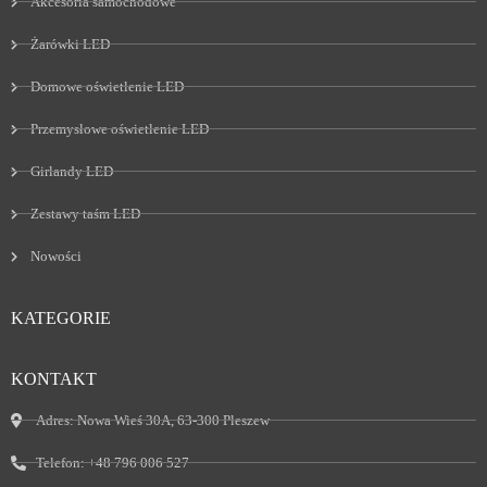
Akcesoria samochodowe
Żarówki LED
Domowe oświetlenie LED
Przemysłowe oświetlenie LED
Girlandy LED
Zestawy taśm LED
Nowości
KATEGORIE
KONTAKT
Adres:
Nowa Wieś 30A, 63-300 Pleszew
Telefon:
+48 796 006 527