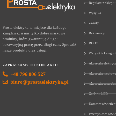
Regulamin sklepu
Wysyłka
Zwroty
Prosta elektryka to miejsce dla każdego.
Reklamacje
Znajdziesz u nas tylko dobre markowe
produkty, które gwarantują długą i
RODO
bezawaryjną pracę przez długi czas. Sprawdź
nasze produkty oraz usługi.
Wszystkie kategori
Akcesoria elektryc
ZAPRASZAMY DO KONTAKTU
+48 796 006 527
Akcesoria meblow
biuro@prostaelektryka.pl
Akcesoria samoch
Żarówki LED
Domowe oświetlen
Przemysłowe oświe