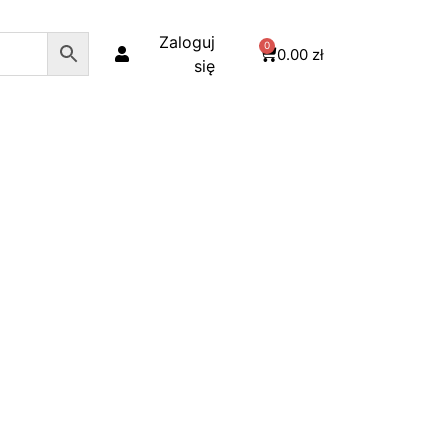
Zaloguj
0
0.00
zł
się