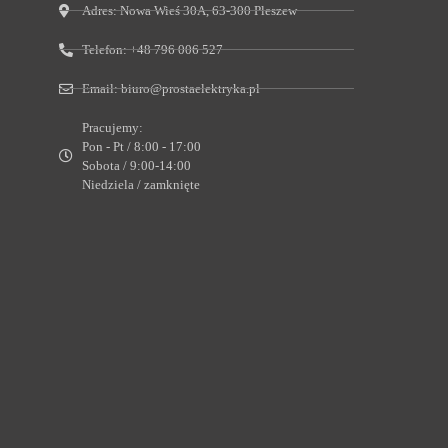
Adres:
Nowa Wieś 30A, 63-300 Pleszew
Telefon:
+48 796 006 527
Email:
biuro@prostaelektryka.pl
Pracujemy:
Pon - Pt / 8:00 - 17:00
Sobota / 9:00-14:00
Niedziela / zamknięte