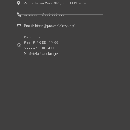
Adres:
Nowa Wieś 30A, 63-300 Pleszew
Telefon:
+48 796 006 527
Email:
biuro@prostaelektryka.pl
Pracujemy:
Pon - Pt / 8:00 - 17:00
Sobota / 9:00-14:00
Niedziela / zamknięte