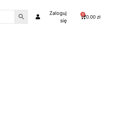
Zaloguj
0
0.00
zł
się