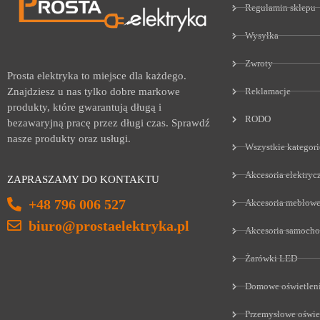
Regulamin sklepu
Wysyłka
Zwroty
Prosta elektryka to miejsce dla każdego.
Reklamacje
Znajdziesz u nas tylko dobre markowe
produkty, które gwarantują długą i
RODO
bezawaryjną pracę przez długi czas. Sprawdź
nasze produkty oraz usługi.
Wszystkie kategori
Akcesoria elektryc
ZAPRASZAMY DO KONTAKTU
+48 796 006 527
Akcesoria meblow
biuro@prostaelektryka.pl
Akcesoria samoch
Żarówki LED
Domowe oświetlen
Przemysłowe oświe