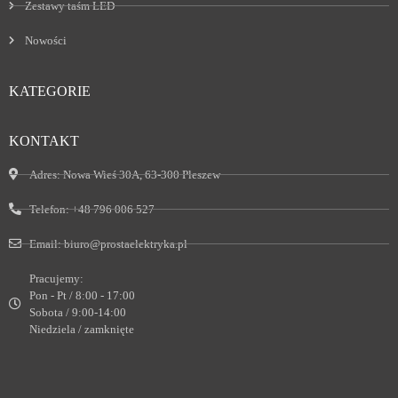
Zestawy taśm LED
Nowości
KATEGORIE
KONTAKT
Adres:
Nowa Wieś 30A, 63-300 Pleszew
Telefon:
+48 796 006 527
Email:
biuro@prostaelektryka.pl
Pracujemy:
Pon - Pt / 8:00 - 17:00
Sobota / 9:00-14:00
Niedziela / zamknięte