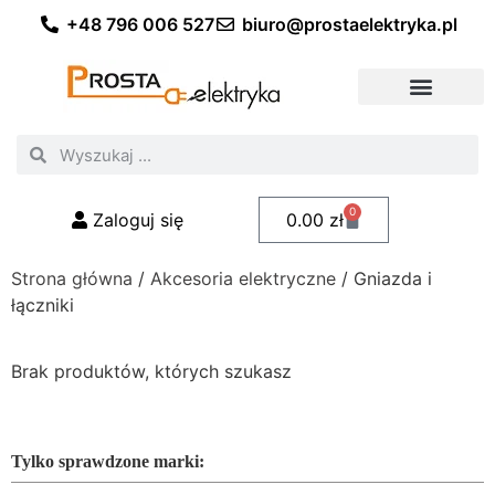
+48 796 006 527
biuro@prostaelektryka.pl
Wszystkie kategorie
Akcesoria elektryczne
Akcesoria meblowe
Akcesoria samochodowe
Oświetlenie ogrodowe
Domowe oświetlenie LED
Przemysłowe oświetlenie LED
Zestawy taśm LED
Polecani fachowcy
0
Zaloguj się
0.00
zł
Strona główna
/
Akcesoria elektryczne
/ Gniazda i
łączniki
Brak produktów, których szukasz
Tylko sprawdzone marki: