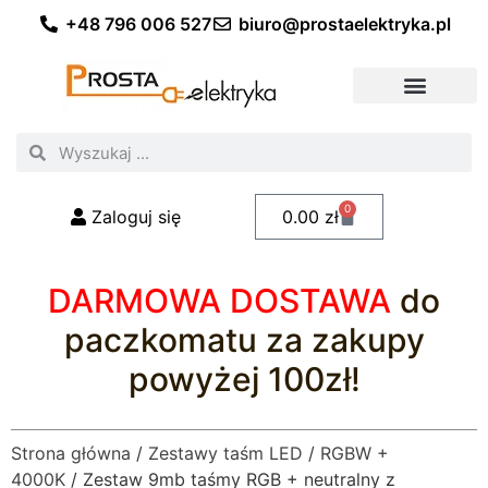
+48 796 006 527
biuro@prostaelektryka.pl
Wszystkie kategorie
Akcesoria elektryczne
Akcesoria meblowe
Akcesoria samochodowe
Oświetlenie ogrodowe
Domowe oświetlenie LED
Przemysłowe oświetlenie LED
Zestawy taśm LED
Polecani fachowcy
0
Zaloguj się
0.00
zł
DARMOWA DOSTAWA
do
paczkomatu za zakupy
powyżej 100zł!
Strona główna
/
Zestawy taśm LED
/
RGBW +
4000K
/ Zestaw 9mb taśmy RGB + neutralny z