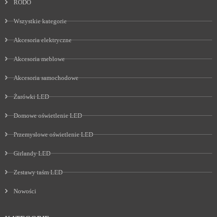
RODO
Wszystkie kategorie
Akcesoria elektryczne
Akcesoria meblowe
Akcesoria samochodowe
Żarówki LED
Domowe oświetlenie LED
Przemysłowe oświetlenie LED
Girlandy LED
Zestawy taśm LED
Nowości