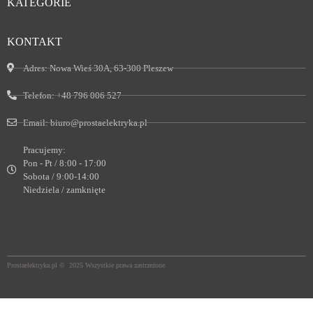
KATEGORIE
KONTAKT
Adres:
Nowa Wieś 30A, 63-300 Pleszew
Telefon:
+48 796 006 527
Email:
biuro@prostaelektryka.pl
Pracujemy:
Pon - Pt / 8:00 - 17:00
Sobota / 9:00-14:00
Niedziela / zamknięte
Prostaelektryka.pl © 2025 Wszystkie prawa zastrzeżone.