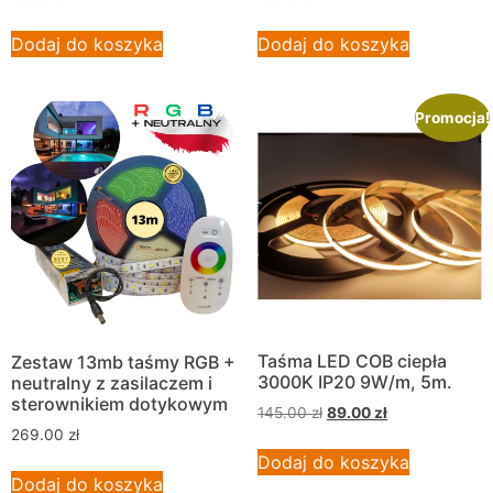
Dodaj do koszyka
Dodaj do koszyka
Promocja!
Taśma LED COB ciepła
Zestaw 13mb taśmy RGB +
3000K IP20 9W/m, 5m.
neutralny z zasilaczem i
sterownikiem dotykowym
145.00
zł
89.00
zł
269.00
zł
Dodaj do koszyka
Dodaj do koszyka