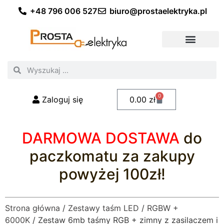
+48 796 006 527
biuro@prostaelektryka.pl
Wszystkie kategorie
Akcesoria elektryczne
Akcesoria meblowe
Akcesoria samochodowe
Oświetlenie ogrodowe
Domowe oświetlenie LED
Przemysłowe oświetlenie LED
Zestawy taśm LED
Polecani fachowcy
0
Zaloguj się
0.00
zł
DARMOWA DOSTAWA
do
paczkomatu za zakupy
powyżej 100zł!
Strona główna
/
Zestawy taśm LED
/
RGBW +
6000K
/ Zestaw 6mb taśmy RGB + zimny z zasilaczem i