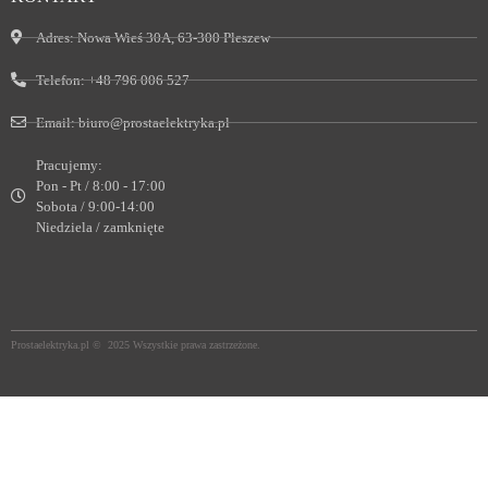
Adres:
Nowa Wieś 30A, 63-300 Pleszew
Telefon:
+48 796 006 527
Email:
biuro@prostaelektryka.pl
Pracujemy:
Pon - Pt / 8:00 - 17:00
Sobota / 9:00-14:00
Niedziela / zamknięte
Prostaelektryka.pl © 2025 Wszystkie prawa zastrzeżone.