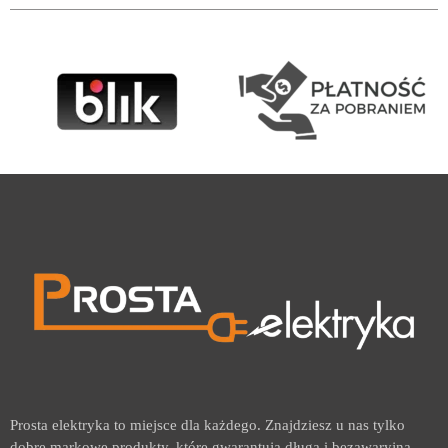
Prosta elektryka to miejsce dla każdego. Znajdziesz u nas tylko
dobre markowe produkty, które gwarantują długą i bezawaryjną