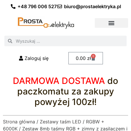
+48 796 006 527
biuro@prostaelektryka.pl
Wszystkie kategorie
Akcesoria elektryczne
Akcesoria meblowe
Akcesoria samochodowe
Oświetlenie ogrodowe
Domowe oświetlenie LED
Przemysłowe oświetlenie LED
Zestawy taśm LED
Polecani fachowcy
0
Zaloguj się
0.00
zł
DARMOWA DOSTAWA
do
paczkomatu za zakupy
powyżej 100zł!
Strona główna
/
Zestawy taśm LED
/
RGBW +
6000K
/ Zestaw 8mb taśmy RGB + zimny z zasilaczem i