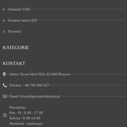
Girlandy LED
Zestawy taśm LED
Nowości
KATEGORIE
KONTAKT
Adres:
Nowa Wieś 30A, 63-300 Pleszew
Telefon:
+48 796 006 527
Email:
biuro@prostaelektryka.pl
Pracujemy:
Pon - Pt / 8:00 - 17:00
Sobota / 9:00-14:00
Niedziela / zamknięte