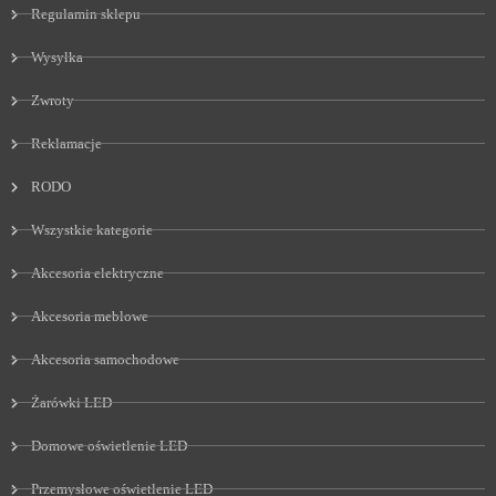
Regulamin sklepu
Wysyłka
Zwroty
Reklamacje
RODO
Wszystkie kategorie
Akcesoria elektryczne
Akcesoria meblowe
Akcesoria samochodowe
Żarówki LED
Domowe oświetlenie LED
Przemysłowe oświetlenie LED