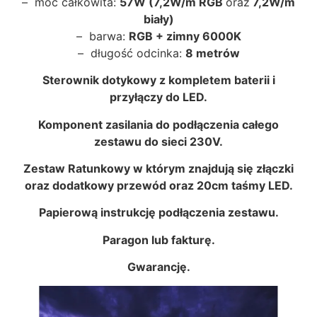
– moc całkowita:
57W (7,2W/m RGB
oraz
7,2W/m
biały)
– barwa:
RGB + zimny 6000K
– długość odcinka:
8 metrów
Sterownik dotykowy z kompletem baterii i
przyłączy do LED.
Komponent zasilania do podłączenia całego
zestawu do sieci 230V.
Zestaw Ratunkowy w którym znajdują się złączki
oraz dodatkowy przewód oraz 20cm taśmy LED.
Papierową instrukcję podłączenia zestawu.
Paragon lub fakturę.
Gwarancję.