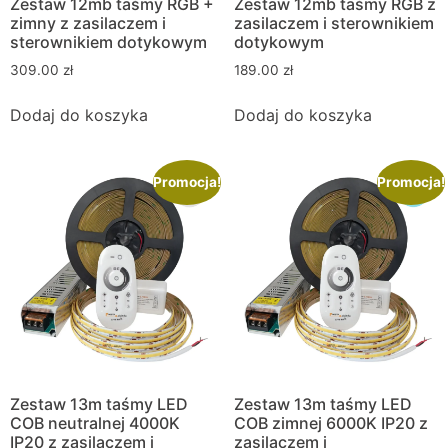
Zestaw 12mb taśmy RGB +
Zestaw 12mb taśmy RGB z
zimny z zasilaczem i
zasilaczem i sterownikiem
sterownikiem dotykowym
dotykowym
309.00
zł
189.00
zł
Dodaj do koszyka
Dodaj do koszyka
Promocja!
Promocja!
Zestaw 13m taśmy LED
Zestaw 13m taśmy LED
COB neutralnej 4000K
COB zimnej 6000K IP20 z
IP20 z zasilaczem i
zasilaczem i