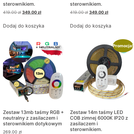
sterownikiem.
sterownikiem.
419.00
zł
349.00
zł
419.00
zł
349.00
zł
Dodaj do koszyka
Dodaj do koszyka
Promocja!
Zestaw 13mb taśmy RGB +
Zestaw 14m taśmy LED
neutralny z zasilaczem i
COB zimnej 6000K IP20 z
sterownikiem dotykowym
zasilaczem i
sterownikiem.
269.00
zł