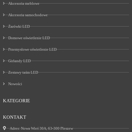
Akcesoria meblowe
Akcesoria samochodowe
Żarówki LED
Domowe oświetlenie LED
Przemysłowe oświetlenie LED
Girlandy LED
Zestawy taśm LED
Nowości
KATEGORIE
KONTAKT
Adres:
Nowa Wieś 30A, 63-300 Pleszew