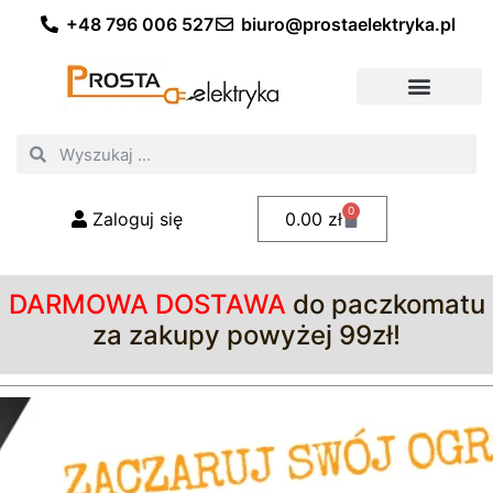
+48 796 006 527
biuro@prostaelektryka.pl
Wszystkie kategorie
Akcesoria elektryczne
Akcesoria meblowe
Akcesoria samochodowe
Oświetlenie ogrodowe
Domowe oświetlenie LED
Przemysłowe oświetlenie LED
Zestawy taśm LED
Polecani fachowcy
0
Zaloguj się
0.00
zł
DARMOWA DOSTAWA
do paczkomatu
za zakupy powyżej 99zł!