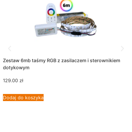
Zestaw 6mb taśmy RGB z zasilaczem i sterownikiem
Z
dotykowym
z
129.00
zł
2
Dodaj do koszyka
D