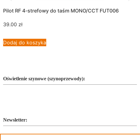
Pilot RF 4-strefowy do taśm MONO/CCT FUT006
Z
]
39.00
zł
1
Dodaj do koszyka
D
Oświetlenie szynowe (szynoprzewody):
Newsletter: