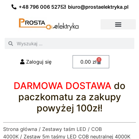
+48 796 006 527
biuro@prostaelektryka.pl
Wszystkie kategorie
Akcesoria elektryczne
Akcesoria meblowe
Akcesoria samochodowe
Oświetlenie ogrodowe
Domowe oświetlenie LED
Przemysłowe oświetlenie LED
Zestawy taśm LED
Polecani fachowcy
0
Zaloguj się
0.00
zł
DARMOWA DOSTAWA
do
paczkomatu za zakupy
powyżej 100zł!
Strona główna
/
Zestawy taśm LED
/
COB
4000K
/ Zestaw 5m taśmy LED COB neutralnej 4000K