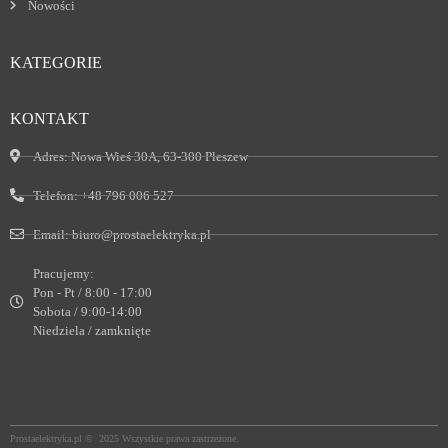
Nowości
KATEGORIE
KONTAKT
Adres:
Nowa Wieś 30A, 63-300 Pleszew
Telefon:
+48 796 006 527
Email:
biuro@prostaelektryka.pl
Pracujemy:
Pon - Pt / 8:00 - 17:00
Sobota / 9:00-14:00
Niedziela / zamknięte
Prostaelektryka.pl © 2025 Wszystkie prawa zastrzeżone.