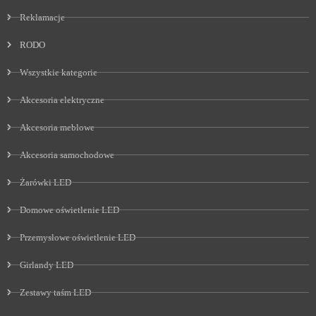
Reklamacje
RODO
Wszystkie kategorie
Akcesoria elektryczne
Akcesoria meblowe
Akcesoria samochodowe
Żarówki LED
Domowe oświetlenie LED
Przemysłowe oświetlenie LED
Girlandy LED
Zestawy taśm LED