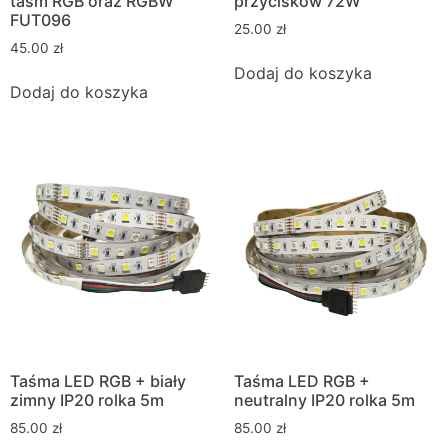
taśm RGB oraz RGBW
przycisków 72W
FUT096
25.00
zł
45.00
zł
Dodaj do koszyka
Dodaj do koszyka
Taśma LED RGB + biały
Taśma LED RGB +
zimny IP20 rolka 5m
neutralny IP20 rolka 5m
85.00
zł
85.00
zł