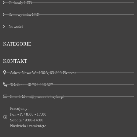
Girlandy LED
Zestawy taśm LED
Nowości
KATEGORIE
KONTAKT
Adres:
Nowa Wieś 30A, 63-300 Pleszew
Telefon:
+48 796 006 527
Email:
biuro@prostaelektryka.pl
Pracujemy:
Pon - Pt / 8:00 - 17:00
Sobota / 9:00-14:00
Niedziela / zamknięte