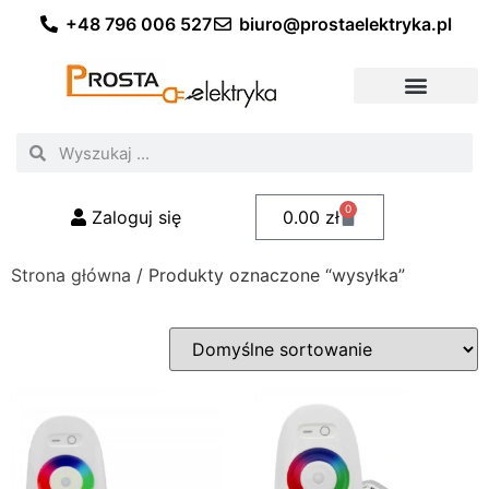
+48 796 006 527
biuro@prostaelektryka.pl
Wszystkie kategorie
Akcesoria elektryczne
Akcesoria meblowe
Akcesoria samochodowe
Oświetlenie ogrodowe
Domowe oświetlenie LED
Przemysłowe oświetlenie LED
Zestawy taśm LED
Polecani fachowcy
0
Zaloguj się
0.00
zł
Strona główna
/ Produkty oznaczone “wysyłka”