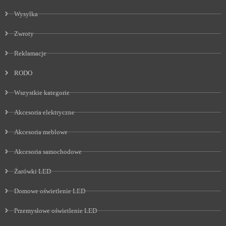
Wysyłka
Zwroty
Reklamacje
RODO
Wszystkie kategorie
Akcesoria elektryczne
Akcesoria meblowe
Akcesoria samochodowe
Żarówki LED
Domowe oświetlenie LED
Przemysłowe oświetlenie LED