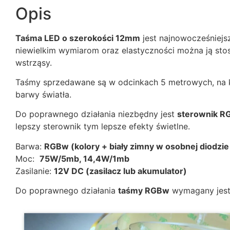
Opis
Taśma LED o szerokości 12mm
jest najnowocześniej
niewielkim wymiarom oraz elastyczności można ją sto
wstrząsy.
Taśmy sprzedawane są w odcinkach 5 metrowych, na
barwy światła.
Do poprawnego działania niezbędny jest
sterownik R
lepszy sterownik tym lepsze efekty świetlne.
Barwa:
RGBw (kolory + biały zimny w osobnej diodzi
Moc:
75W/5mb, 14,4W/1mb
Zasilanie:
12V DC (zasilacz lub akumulator)
Do poprawnego działania
taśmy RGBw
wymagany jes