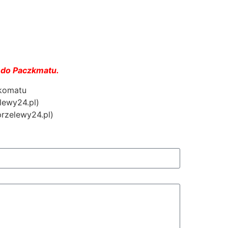
 do Paczkmatu.
zkomatu
lewy24.pl)
przelewy24.pl)