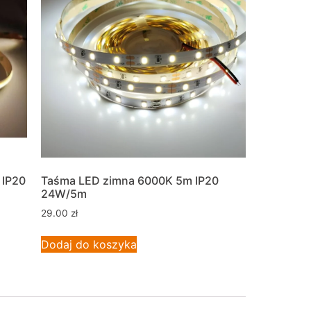
 IP20
Taśma LED zimna 6000K 5m IP20
24W/5m
29.00
zł
Dodaj do koszyka