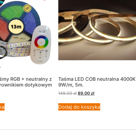
śmy RGB + neutralny z
Taśma LED COB neutralna 4000K
terownikiem dotykowym
9W/m, 5m.
149.00
zł
89.00
zł
ka
Dodaj do koszyka