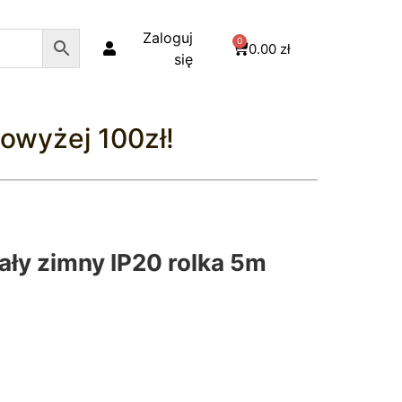
Zaloguj
0
0.00
zł
się
owyżej 100zł!
ały zimny IP20 rolka 5m