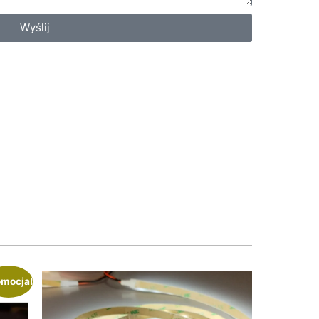
Wyślij
omocja!