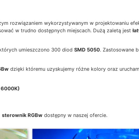
szym rozwiązaniem wykorzystywanym w projektowaniu ef
sować w trudno dostępnych miejscach. Dużą zaletą jest
ła
 których umieszczono 300 diod
SMD 5050
. Zastosowane b
GBw
dzięki któremu uzyskujemy różne kolory oraz urucham
e 6000K)
t
sterownik RGBw
dostępny w naszej ofercie.