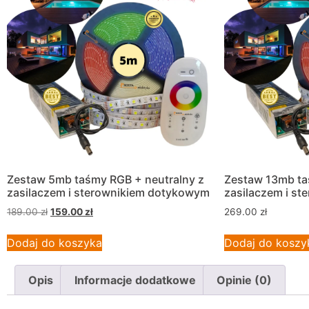
Zestaw 5mb taśmy RGB + neutralny z
Zestaw 13mb ta
zasilaczem i sterownikiem dotykowym
zasilaczem i s
189.00
zł
159.00
zł
269.00
zł
Dodaj do koszyka
Dodaj do koszy
Opis
Informacje dodatkowe
Opinie (0)