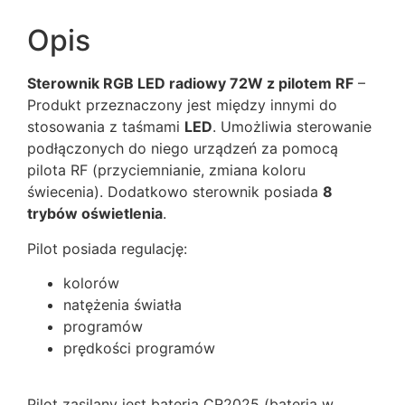
Opis
Sterownik RGB LED radiowy 72W z pilotem RF
–
Produkt przeznaczony jest między innymi do
stosowania z taśmami
LED
. Umożliwia sterowanie
podłączonych do niego urządzeń za pomocą
pilota RF (przyciemnianie, zmiana koloru
świecenia). Dodatkowo sterownik posiada
8
trybów oświetlenia
.
Pilot posiada regulację:
kolorów
natężenia światła
programów
prędkości programów
Pilot zasilany jest baterią CR2025 (bateria w