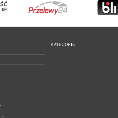
KATEGORIE
e
zne