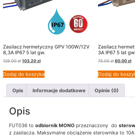
Zasilacz hermetyczny GPV 100W/12V
Zasilacz herme
8,3A IP67 5 lat gw.
3A IP67 5 lat gw
129.00
zł
103.20
zł
75.00
zł
60.00
zł
Dodaj do koszyka
Dodaj do koszy
Opis
Informacje dodatkowe
Opinie (0)
Opis
FUT036 to
odbiornik MONO
przeznaczony do
sterow
z zasilacza. Maksymalne obciążenie sterownika to 10A