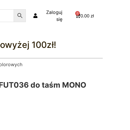
Zaloguj
0
0.00
zł
się
owyżej 100zł!
olorowych
y FUT036 do taśm MONO