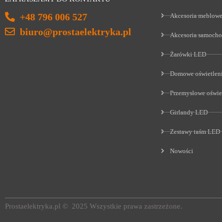
+48 796 006 527
Akcesoria meblow
biuro@prostaelektryka.pl
Akcesoria samoch
Żarówki LED
Domowe oświetlen
Przemysłowe oświe
Girlandy LED
Zestawy taśm LED
Nowości
Prostaelektryka.pl © 2025 Wszystkie prawa zastrzeżone.