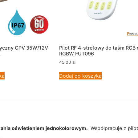
tyczny GPV 35W/12V
Pilot RF 4-strefowy do taśm RGB 
.
RGBW FUT096
45.00
zł
ka
Dodaj do koszyka
ania oświetleniem jednokolorowym.
Współpracuje z pilo
.