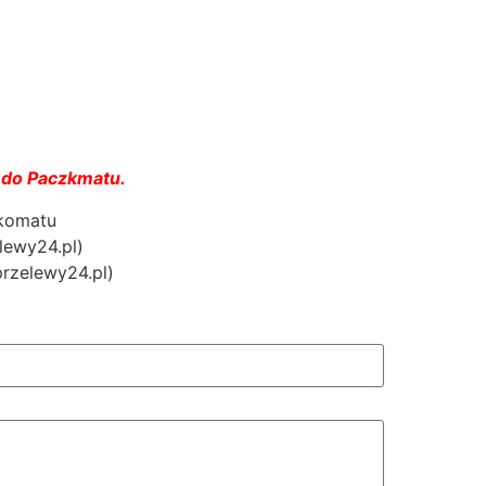
 do Paczkmatu.
zkomatu
lewy24.pl)
przelewy24.pl)