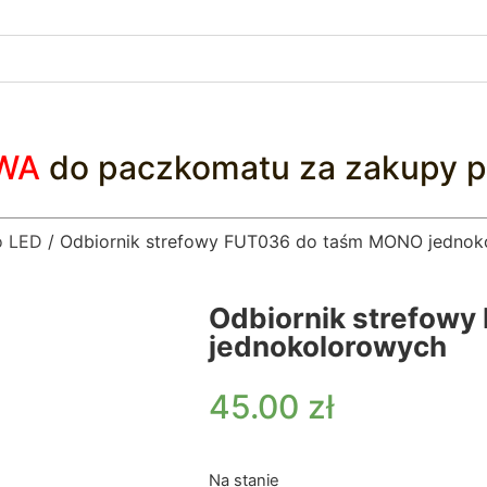
WA
do paczkomatu za zakupy p
o LED
/ Odbiornik strefowy FUT036 do taśm MONO jednok
Odbiornik strefow
jednokolorowych
45.00
zł
Na stanie