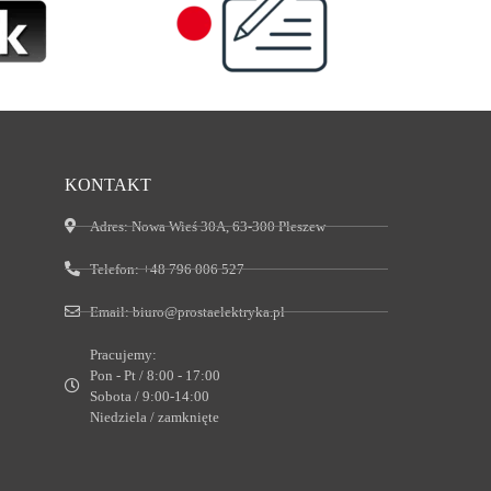
KONTAKT
Adres:
Nowa Wieś 30A, 63-300 Pleszew
Telefon:
+48 796 006 527
Email:
biuro@prostaelektryka.pl
Pracujemy:
Pon - Pt / 8:00 - 17:00
Sobota / 9:00-14:00
Niedziela / zamknięte