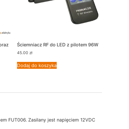
oraz
Ściemniacz RF do LED z pilotem 96W
45.00
zł
Dodaj do koszyka
tem FUT006. Zasilany jest napięciem 12VDC