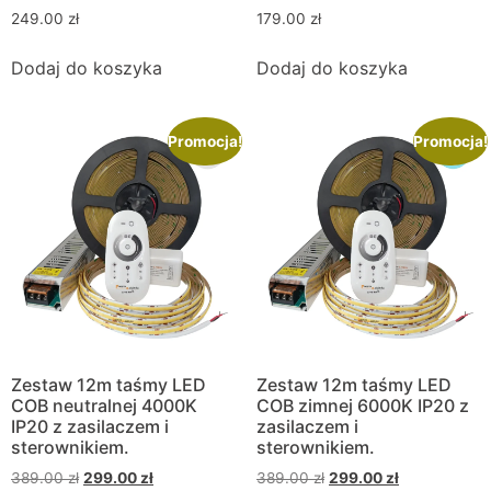
249.00
zł
179.00
zł
Dodaj do koszyka
Dodaj do koszyka
Promocja!
Promocja!
Zestaw 12m taśmy LED
Zestaw 12m taśmy LED
COB neutralnej 4000K
COB zimnej 6000K IP20 z
IP20 z zasilaczem i
zasilaczem i
sterownikiem.
sterownikiem.
389.00
zł
299.00
zł
389.00
zł
299.00
zł