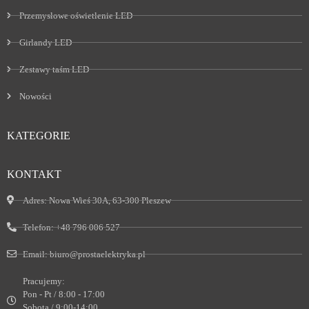
Przemysłowe oświetlenie LED
Girlandy LED
Zestawy taśm LED
Nowości
KATEGORIE
KONTAKT
Adres:
Nowa Wieś 30A, 63-300 Pleszew
Telefon:
+48 796 006 527
Email:
biuro@prostaelektryka.pl
Pracujemy:
Pon - Pt / 8:00 - 17:00
Sobota / 9:00-14:00