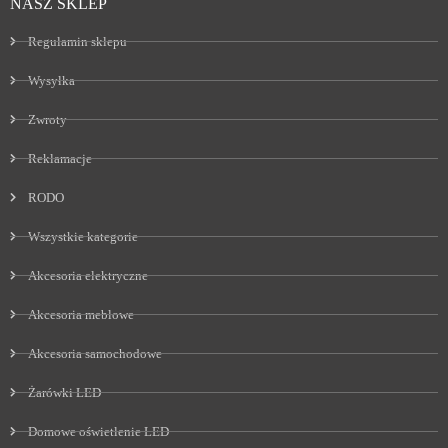
NASZ SKLEP
Regulamin sklepu
Wysyłka
Zwroty
Reklamacje
RODO
Wszystkie kategorie
Akcesoria elektryczne
Akcesoria meblowe
Akcesoria samochodowe
Żarówki LED
Domowe oświetlenie LED