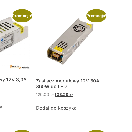
Promocja!
Promocja!
wy 12V 3,3A
Zasilacz modułowy 12V 30A
.
360W do LED.
129.00
zł
103.20
zł
a
Dodaj do koszyka