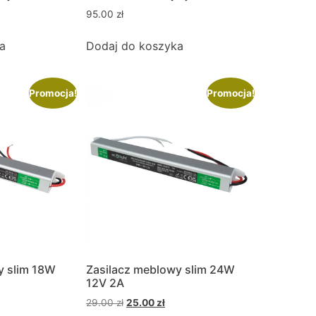
95.00
zł
a
Dodaj do koszyka
Promocja!
Promocja!
y slim 18W
Zasilacz meblowy slim 24W
12V 2A
29.00
zł
25.00
zł