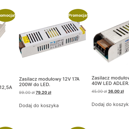
omocja!
Promocja!
Zasilacz moduło
Zasilacz modułowy 12V 17A
40W LED ADLER
200W do LED.
12,5A
45.00
zł
36.00
zł
99.00
zł
79.20
zł
Dodaj do koszyk
Dodaj do koszyka