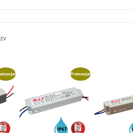
12V
omocja!
Promocja!