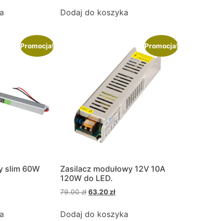
a
Dodaj do koszyka
Promocja!
Promocja!
y slim 60W
Zasilacz modułowy 12V 10A
120W do LED.
79.00
zł
63.20
zł
a
Dodaj do koszyka