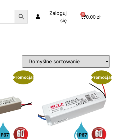
Zaloguj
0
0.00
zł
się
Promocja!
Promocja!