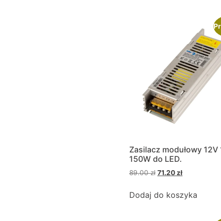
Pr
Zasilacz modułowy 12V 
150W do LED.
89.00
zł
71.20
zł
Dodaj do koszyka