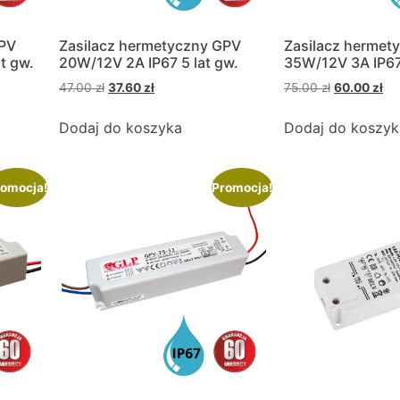
GPV
Zasilacz hermetyczny GPV
Zasilacz hermet
t gw.
20W/12V 2A IP67 5 lat gw.
35W/12V 3A IP67 
47.00
zł
37.60
zł
75.00
zł
60.00
zł
Dodaj do koszyka
Dodaj do koszyk
omocja!
Promocja!