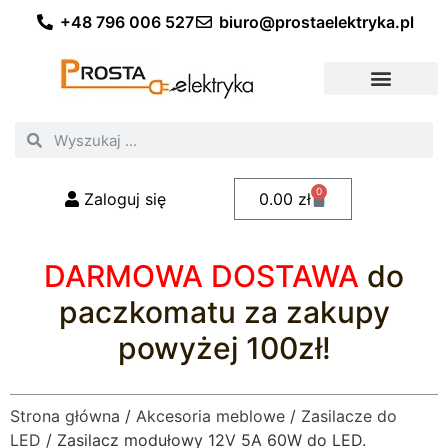
+48 796 006 527
biuro@prostaelektryka.pl
Wszystkie kategorie
Akcesoria elektryczne
Akcesoria meblowe
Akcesoria samochodowe
Oświetlenie ogrodowe
Domowe oświetlenie LED
Przemysłowe oświetlenie LED
Zestawy taśm LED
Polecani fachowcy
0
Zaloguj się
0.00
zł
DARMOWA DOSTAWA
do
paczkomatu za zakupy
powyżej 100zł!
Strona główna
/
Akcesoria meblowe
/
Zasilacze do
LED
/ Zasilacz modułowy 12V 5A 60W do LED.