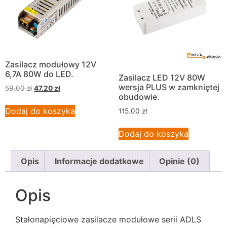
Zasilacz modułowy 12V
6,7A 80W do LED.
Zasilacz LED 12V 80W
wersja PLUS w zamkniętej
59.00
zł
47.20
zł
obudowie.
Dodaj do koszyka
115.00
zł
Dodaj do koszyka
Opis
Informacje dodatkowe
Opinie (0)
Opis
Stałonapięciowe zasilacze modułowe serii ADLS