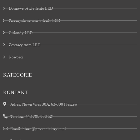
Domowe oświetlenie LED
Przemysłowe oświetlenie LED
Girlandy LED
Zestawy taśm LED
Nowości
KATEGORIE
KONTAKT
Adres:
Nowa Wieś 30A, 63-300 Pleszew
Telefon:
+48 796 006 527
Email:
biuro@prostaelektryka.pl