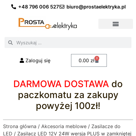
+48 796 006 527
biuro@prostaelektryka.pl
Wszystkie kategorie
Akcesoria elektryczne
Akcesoria meblowe
Akcesoria samochodowe
Oświetlenie ogrodowe
Domowe oświetlenie LED
Przemysłowe oświetlenie LED
Zestawy taśm LED
Polecani fachowcy
0
Zaloguj się
0.00
zł
DARMOWA DOSTAWA
do
paczkomatu za zakupy
powyżej 100zł!
Strona główna
/
Akcesoria meblowe
/
Zasilacze do
LED
/ Zasilacz LED 12V 24W wersja PLUS w zamkniętej