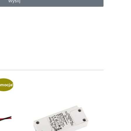
Wyślij
omocja!