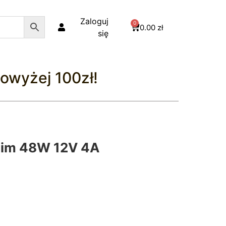
Zaloguj
0
0.00
zł
się
owyżej 100zł!
lim 48W 12V 4A