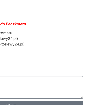
 do Paczkmatu.
zkomatu
lewy24.pl)
przelewy24.pl)