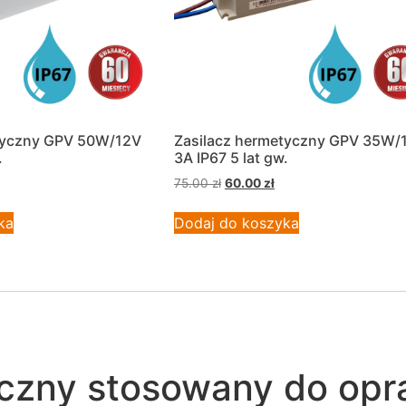
tyczny GPV 50W/12V
Zasilacz hermetyczny GPV 35W/
.
3A IP67 5 lat gw.
75.00
zł
60.00
zł
ka
Dodaj do koszyka
niczny stosowany do opr