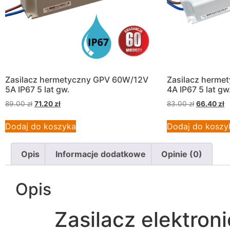
Zasilacz hermetyczny GPV 60W/12V
Zasilacz herme
5A IP67 5 lat gw.
4A IP67 5 lat gw
89.00
zł
71.20
zł
83.00
zł
66.40
zł
Dodaj do koszyka
Dodaj do koszy
Opis
Informacje dodatkowe
Opinie (0)
Opis
Zasilacz elektro