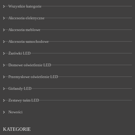
Wszystkie kategorie
Akcesoria elektryczne
Akcesoria meblowe
Akcesoria samochodowe
Żarówki LED
Domowe oświetlenie LED
Przemysłowe oświetlenie LED
Girlandy LED
Zestawy taśm LED
Nowości
KATEGORIE