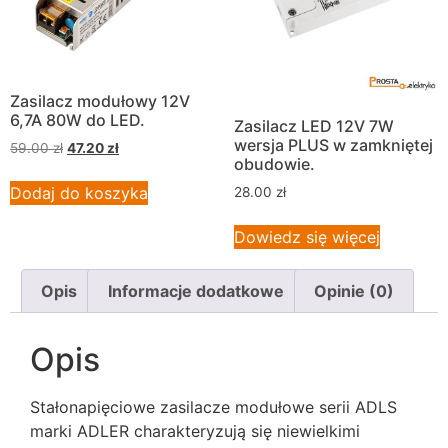
Zasilacz modułowy 12V
6,7A 80W do LED.
Zasilacz LED 12V 7W
wersja PLUS w zamkniętej
59.00
zł
47.20
zł
obudowie.
Dodaj do koszyka
28.00
zł
Dowiedz się więcej
Opis
Informacje dodatkowe
Opinie (0)
Opis
Stałonapięciowe zasilacze modułowe serii ADLS
marki ADLER charakteryzują się
niewielkimi