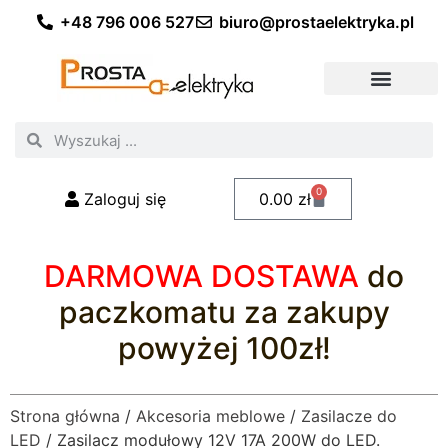
+48 796 006 527
biuro@prostaelektryka.pl
Wszystkie kategorie
Akcesoria elektryczne
Akcesoria meblowe
Akcesoria samochodowe
Oświetlenie ogrodowe
Domowe oświetlenie LED
Przemysłowe oświetlenie LED
Zestawy taśm LED
Polecani fachowcy
0
Zaloguj się
0.00
zł
DARMOWA DOSTAWA
do
paczkomatu za zakupy
powyżej 100zł!
Strona główna
/
Akcesoria meblowe
/
Zasilacze do
LED
/ Zasilacz modułowy 12V 17A 200W do LED.