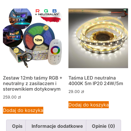
Zestaw 12mb taśmy RGB +
Taśma LED neutralna
neutralny z zasilaczem i
4000K 5m IP20 24W/5m
sterownikiem dotykowym
29.00
zł
259.00
zł
Dodaj do koszyka
Dodaj do koszyka
Opis
Informacje dodatkowe
Opinie (0)