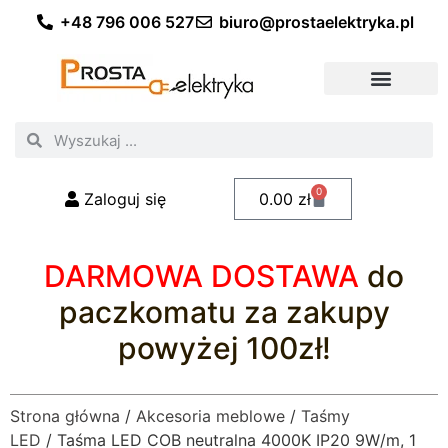
+48 796 006 527
biuro@prostaelektryka.pl
Wszystkie kategorie
Akcesoria elektryczne
Akcesoria meblowe
Akcesoria samochodowe
Oświetlenie ogrodowe
Domowe oświetlenie LED
Przemysłowe oświetlenie LED
Zestawy taśm LED
Polecani fachowcy
0
Zaloguj się
0.00
zł
DARMOWA DOSTAWA
do
paczkomatu za zakupy
powyżej 100zł!
Strona główna
/
Akcesoria meblowe
/
Taśmy
LED
/ Taśma LED COB neutralna 4000K IP20 9W/m, 1