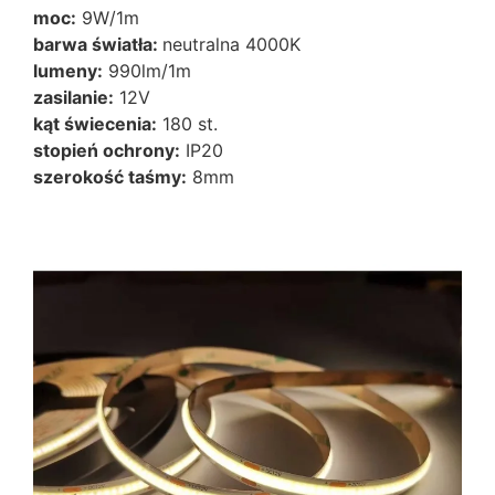
moc:
9W/1m
barwa światła:
neutralna 4000K
lumeny:
990lm/1m
zasilanie:
12V
kąt świecenia:
180 st.
stopień ochrony:
IP20
szerokość taśmy:
8mm