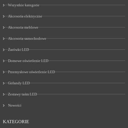
Wszystkie kategorie
Akcesoria elektryczne
Akcesoria meblowe
Akcesoria samochodowe
Żarówki LED
Domowe oświetlenie LED
Przemysłowe oświetlenie LED
Girlandy LED
Zestawy taśm LED
Nowości
KATEGORIE