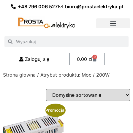
+48 796 006 527
biuro@prostaelektryka.pl
Wszystkie kategorie
Akcesoria elektryczne
Akcesoria meblowe
Akcesoria samochodowe
Oświetlenie ogrodowe
Domowe oświetlenie LED
Przemysłowe oświetlenie LED
Zestawy taśm LED
Polecani fachowcy
0
Zaloguj się
0.00
zł
Strona główna
/ Atrybut produktu: Moc / 200W
Promocja!