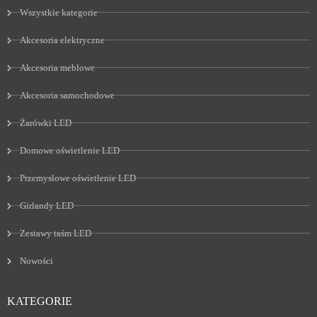
Wszystkie kategorie
Akcesoria elektryczne
Akcesoria meblowe
Akcesoria samochodowe
Żarówki LED
Domowe oświetlenie LED
Przemysłowe oświetlenie LED
Girlandy LED
Zestawy taśm LED
Nowości
KATEGORIE