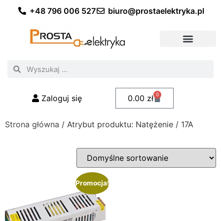
+48 796 006 527
biuro@prostaelektryka.pl
Wszystkie kategorie
Akcesoria elektryczne
Akcesoria meblowe
Akcesoria samochodowe
Oświetlenie ogrodowe
Domowe oświetlenie LED
Przemysłowe oświetlenie LED
Zestawy taśm LED
Polecani fachowcy
0
Zaloguj się
0.00
zł
Strona główna
/ Atrybut produktu: Natężenie / 17A
Promocja!