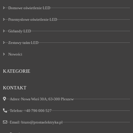
Domowe oświetlenie LED
Przemysłowe oświetlenie LED
Girlandy LED
Zestawy taśm LED
Nowości
KATEGORIE
KONTAKT
Adres:
Nowa Wieś 30A, 63-300 Pleszew
Telefon:
+48 796 006 527
Email:
biuro@prostaelektryka.pl