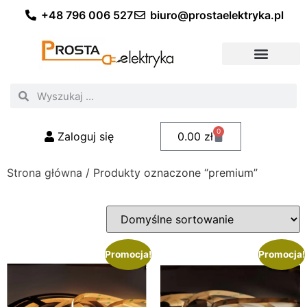
+48 796 006 527
biuro@prostaelektryka.pl
Wszystkie kategorie
Akcesoria elektryczne
Akcesoria meblowe
Akcesoria samochodowe
Oświetlenie ogrodowe
Domowe oświetlenie LED
Przemysłowe oświetlenie LED
Zestawy taśm LED
Polecani fachowcy
0
Zaloguj się
0.00
zł
Strona główna
/ Produkty oznaczone “premium”
Promocja!
Promocja!