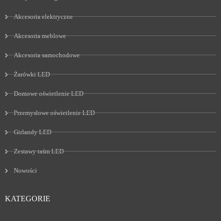
Akcesoria elektryczne
Akcesoria meblowe
Akcesoria samochodowe
Żarówki LED
Domowe oświetlenie LED
Przemysłowe oświetlenie LED
Girlandy LED
Zestawy taśm LED
Nowości
KATEGORIE