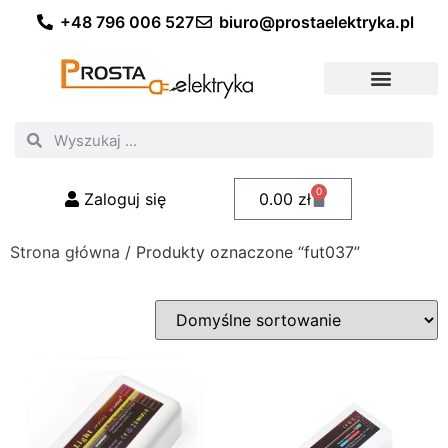
+48 796 006 527
biuro@prostaelektryka.pl
Wszystkie kategorie
Akcesoria elektryczne
Akcesoria meblowe
Akcesoria samochodowe
Oświetlenie ogrodowe
Domowe oświetlenie LED
Przemysłowe oświetlenie LED
Zestawy taśm LED
Polecani fachowcy
0
Zaloguj się
0.00
zł
Strona główna
/ Produkty oznaczone “fut037”