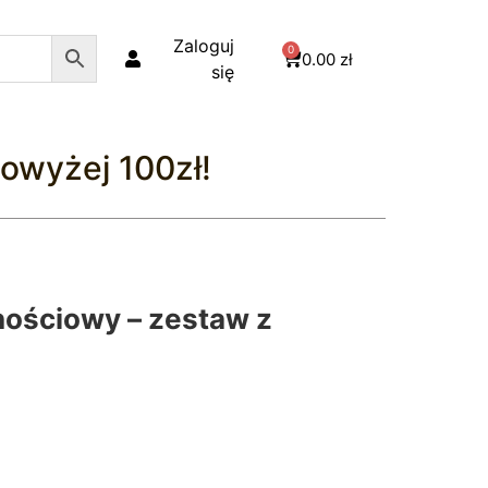
Zaloguj
0
0.00
zł
się
owyżej 100zł!
ściowy – zestaw z