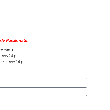
 do Paczkmatu.
zkomatu
lewy24.pl)
przelewy24.pl)