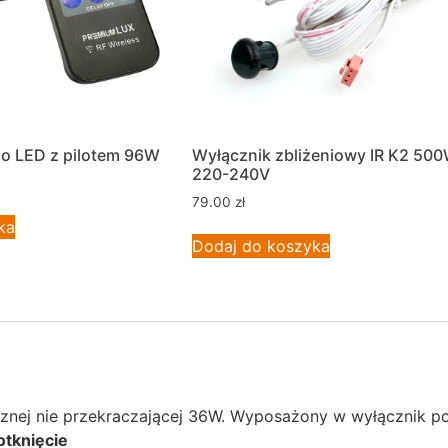
do LED z pilotem 96W
Wyłącznik zbliżeniowy IR K2 50
220-240V
79.00
zł
ka
Dodaj do koszyka
nej nie przekraczającej 36W. Wyposażony w wyłącznik po
otknięcie