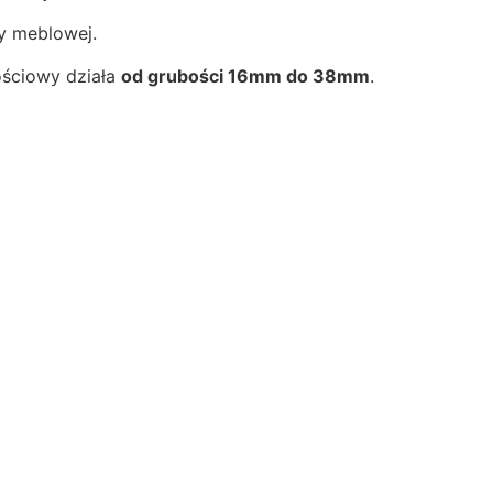
y meblowej.
ościowy działa
od grubości 16mm do 38mm
.