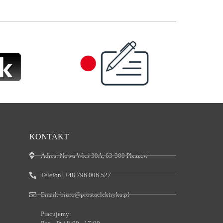
KONTAKT
Adres:
Nowa Wieś 30A, 63-300 Pleszew
Telefon:
+48 796 006 527
Email:
biuro@prostaelektryka.pl
Pracujemy: