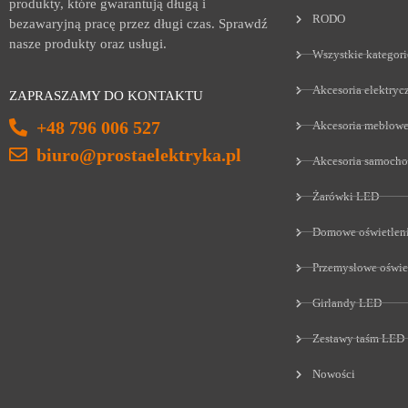
produkty, które gwarantują długą i
RODO
bezawaryjną pracę przez długi czas. Sprawdź
nasze produkty oraz usługi.
Wszystkie kategori
Akcesoria elektryc
ZAPRASZAMY DO KONTAKTU
+48 796 006 527
Akcesoria meblow
biuro@prostaelektryka.pl
Akcesoria samoch
Żarówki LED
Domowe oświetlen
Przemysłowe oświe
Girlandy LED
Zestawy taśm LED
Nowości