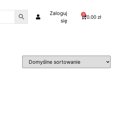
Zaloguj
0
0.00
zł
się