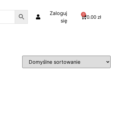
Zaloguj
0
0.00
zł
się