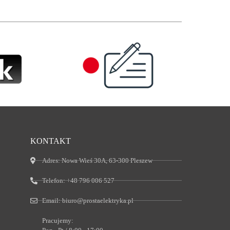
KONTAKT
Adres:
Nowa Wieś 30A, 63-300 Pleszew
Telefon:
+48 796 006 527
Email:
biuro@prostaelektryka.pl
Pracujemy: