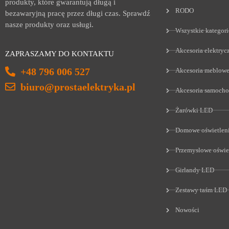
produkty, które gwarantują długą i
RODO
bezawaryjną pracę przez długi czas. Sprawdź
nasze produkty oraz usługi.
Wszystkie kategori
Akcesoria elektryc
ZAPRASZAMY DO KONTAKTU
+48 796 006 527
Akcesoria meblow
biuro@prostaelektryka.pl
Akcesoria samoch
Żarówki LED
Domowe oświetlen
Przemysłowe oświe
Girlandy LED
Zestawy taśm LED
Nowości