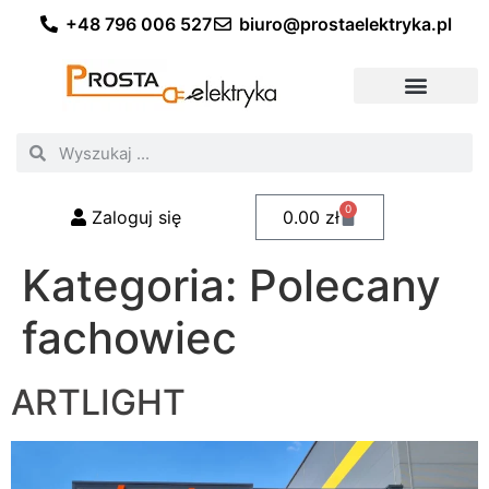
+48 796 006 527
biuro@prostaelektryka.pl
Wszystkie kategorie
Akcesoria elektryczne
Akcesoria meblowe
Akcesoria samochodowe
Oświetlenie ogrodowe
Domowe oświetlenie LED
Przemysłowe oświetlenie LED
Zestawy taśm LED
Polecani fachowcy
0
Zaloguj się
0.00
zł
Kategoria:
Polecany
fachowiec
ARTLIGHT