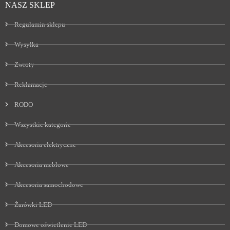
NASZ SKLEP
Regulamin sklepu
Wysyłka
Zwroty
Reklamacje
RODO
Wszystkie kategorie
Akcesoria elektryczne
Akcesoria meblowe
Akcesoria samochodowe
Żarówki LED
Domowe oświetlenie LED