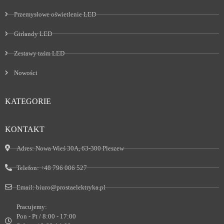
Przemysłowe oświetlenie LED
Girlandy LED
Zestawy taśm LED
Nowości
KATEGORIE
KONTAKT
Adres:
Nowa Wieś 30A, 63-300 Pleszew
Telefon:
+48 796 006 527
Email:
biuro@prostaelektryka.pl
Pracujemy:
Pon - Pt / 8:00 - 17:00