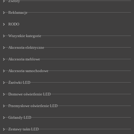
Zwroty
Reklamacje
RODO
Wszystkie kategorie
Akcesoria elektryczne
Akcesoria meblowe
Akcesoria samochodowe
Żarówki LED
Domowe oświetlenie LED
Przemysłowe oświetlenie LED
Girlandy LED
Zestawy taśm LED