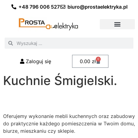
+48 796 006 527
biuro@prostaelektryka.pl
Wszystkie kategorie
Akcesoria elektryczne
Akcesoria meblowe
Akcesoria samochodowe
Oświetlenie ogrodowe
Domowe oświetlenie LED
Przemysłowe oświetlenie LED
Zestawy taśm LED
Polecani fachowcy
0
Zaloguj się
0.00
zł
Kuchnie Śmigielski.
Oferujemy wykonanie mebli kuchennych oraz zabudowy
do praktycznie każdego pomieszczenia w Twoim domu,
biurze, mieszkaniu czy sklepie.