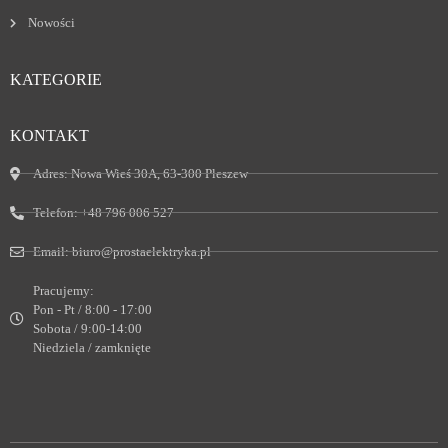
Nowości
KATEGORIE
KONTAKT
Adres:
Nowa Wieś 30A, 63-300 Pleszew
Telefon:
+48 796 006 527
Email:
biuro@prostaelektryka.pl
Pracujemy:
Pon - Pt / 8:00 - 17:00
Sobota / 9:00-14:00
Niedziela / zamknięte