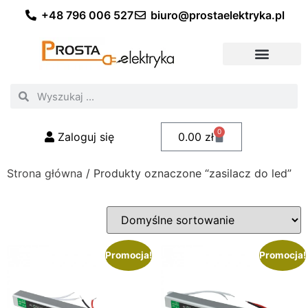
+48 796 006 527
biuro@prostaelektryka.pl
Wszystkie kategorie
Akcesoria elektryczne
Akcesoria meblowe
Akcesoria samochodowe
Oświetlenie ogrodowe
Domowe oświetlenie LED
Przemysłowe oświetlenie LED
Zestawy taśm LED
Polecani fachowcy
0
Zaloguj się
0.00
zł
Strona główna
/ Produkty oznaczone “zasilacz do led”
Promocja!
Promocja!