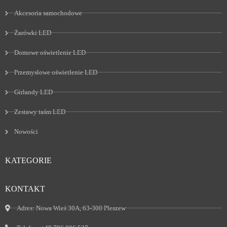
Akcesoria samochodowe
Żarówki LED
Domowe oświetlenie LED
Przemysłowe oświetlenie LED
Girlandy LED
Zestawy taśm LED
Nowości
KATEGORIE
KONTAKT
Adres:
Nowa Wieś 30A, 63-300 Pleszew