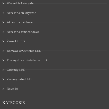
Wszystkie kategorie
Akcesoria elektryczne
Akcesoria meblowe
Akcesoria samochodowe
Żarówki LED
Domowe oświetlenie LED
Przemysłowe oświetlenie LED
Girlandy LED
Zestawy taśm LED
Nowości
KATEGORIE