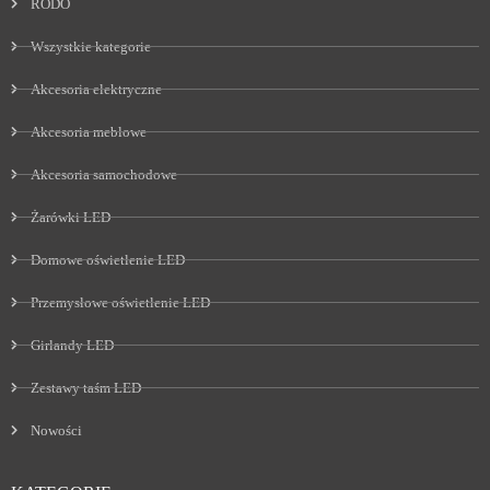
RODO
Wszystkie kategorie
Akcesoria elektryczne
Akcesoria meblowe
Akcesoria samochodowe
Żarówki LED
Domowe oświetlenie LED
Przemysłowe oświetlenie LED
Girlandy LED
Zestawy taśm LED
Nowości