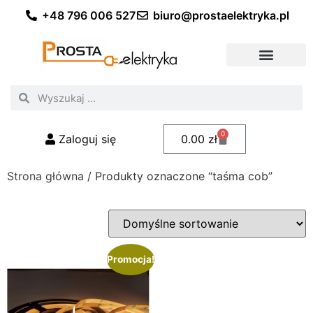
+48 796 006 527
biuro@prostaelektryka.pl
Wszystkie kategorie
Akcesoria elektryczne
Akcesoria meblowe
Akcesoria samochodowe
Oświetlenie ogrodowe
Domowe oświetlenie LED
Przemysłowe oświetlenie LED
Zestawy taśm LED
Polecani fachowcy
0
Zaloguj się
0.00
zł
Strona główna
/ Produkty oznaczone “taśma cob”
Promocja!