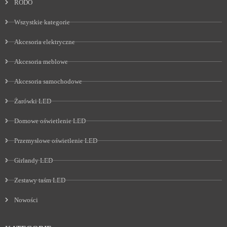
RODO
Wszystkie kategorie
Akcesoria elektryczne
Akcesoria meblowe
Akcesoria samochodowe
Żarówki LED
Domowe oświetlenie LED
Przemysłowe oświetlenie LED
Girlandy LED
Zestawy taśm LED
Nowości