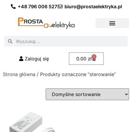
+48 796 006 527
biuro@prostaelektryka.pl
Wszystkie kategorie
Akcesoria elektryczne
Akcesoria meblowe
Akcesoria samochodowe
Oświetlenie ogrodowe
Domowe oświetlenie LED
Przemysłowe oświetlenie LED
Zestawy taśm LED
Polecani fachowcy
0
Zaloguj się
0.00
zł
Strona główna
/ Produkty oznaczone “sterowanie”