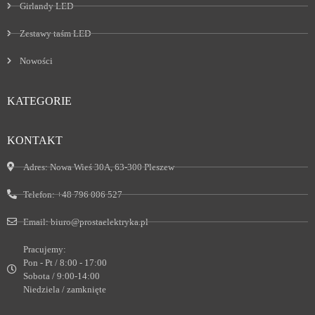
Girlandy LED
Zestawy taśm LED
Nowości
KATEGORIE
KONTAKT
Adres:
Nowa Wieś 30A, 63-300 Pleszew
Telefon:
+48 796 006 527
Email:
biuro@prostaelektryka.pl
Pracujemy:
Pon - Pt / 8:00 - 17:00
Sobota / 9:00-14:00
Niedziela / zamknięte