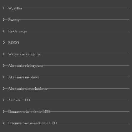
Wysyłka
Zwroty
Reklamacje
RODO
Wszystkie kategorie
Akcesoria elektryczne
Akcesoria meblowe
Akcesoria samochodowe
Żarówki LED
Domowe oświetlenie LED
Przemysłowe oświetlenie LED