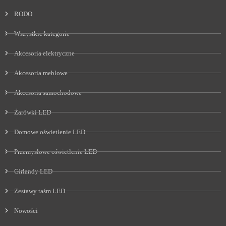
RODO
Wszystkie kategorie
Akcesoria elektryczne
Akcesoria meblowe
Akcesoria samochodowe
Żarówki LED
Domowe oświetlenie LED
Przemysłowe oświetlenie LED
Girlandy LED
Zestawy taśm LED
Nowości