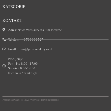
KATEGORIE
KONTAKT
Adres:
Nowa Wieś 30A, 63-300 Pleszew
Telefon:
+48 796 006 527
Email:
biuro@prostaelektryka.pl
Pracujemy:
Pon - Pt / 8:00 - 17:00
Sobota / 9:00-14:00
Niedziela / zamknięte
Prostaelektryka.pl © 2025 Wszystkie prawa zastrzeżone.