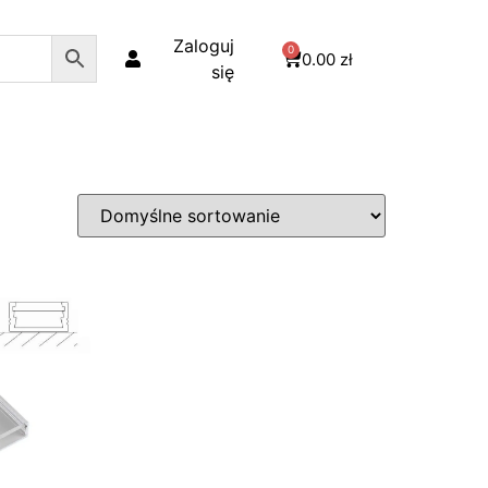
Zaloguj
0
0.00
zł
się