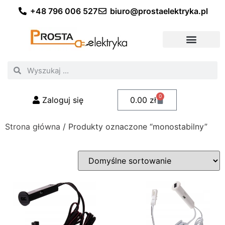
+48 796 006 527
biuro@prostaelektryka.pl
Wszystkie kategorie
Akcesoria elektryczne
Akcesoria meblowe
Akcesoria samochodowe
Oświetlenie ogrodowe
Domowe oświetlenie LED
Przemysłowe oświetlenie LED
Zestawy taśm LED
Polecani fachowcy
0
Zaloguj się
0.00
zł
Strona główna
/ Produkty oznaczone “monostabilny”