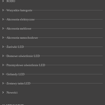
RODO
Wszystkie kategorie
Akcesoria elektryczne
Akcesoria meblowe
Akcesoria samochodowe
Żarówki LED
Domowe oświetlenie LED
Przemysłowe oświetlenie LED
Girlandy LED
Zestawy taśm LED
Nowości