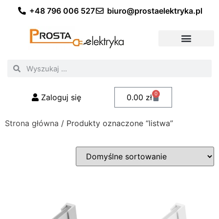
+48 796 006 527
biuro@prostaelektryka.pl
Wszystkie kategorie
Akcesoria elektryczne
Akcesoria meblowe
Akcesoria samochodowe
Oświetlenie ogrodowe
Domowe oświetlenie LED
Przemysłowe oświetlenie LED
Zestawy taśm LED
Polecani fachowcy
0
Zaloguj się
0.00
zł
Strona główna
/ Produkty oznaczone “listwa”