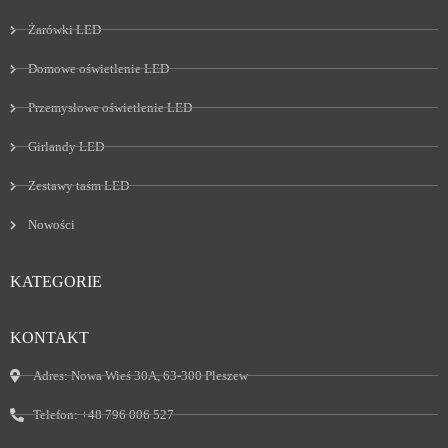
Żarówki LED
Domowe oświetlenie LED
Przemysłowe oświetlenie LED
Girlandy LED
Zestawy taśm LED
Nowości
KATEGORIE
KONTAKT
Adres:
Nowa Wieś 30A, 63-300 Pleszew
Telefon:
+48 796 006 527