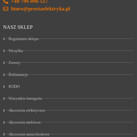
+48 796 006 527
biuro@prostaelektryka.pl
NASZ SKLEP
Regulamin sklepu
Wysyłka
Zwroty
Reklamacje
RODO
Wszystkie kategorie
Akcesoria elektryczne
Akcesoria meblowe
Akcesoria samochodowe