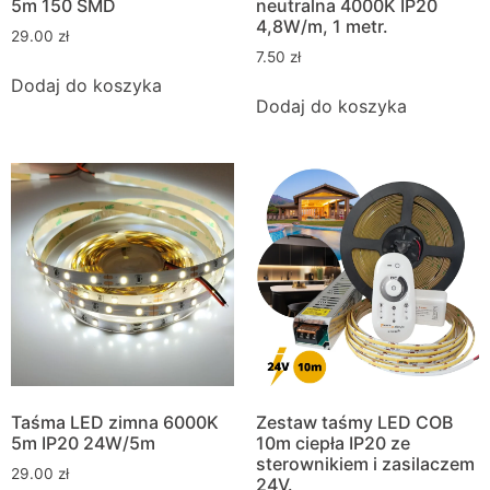
5m 150 SMD
neutralna 4000K IP20
4,8W/m, 1 metr.
29.00
zł
7.50
zł
Dodaj do koszyka
Dodaj do koszyka
Taśma LED zimna 6000K
Zestaw taśmy LED COB
5m IP20 24W/5m
10m ciepła IP20 ze
sterownikiem i zasilaczem
29.00
zł
24V.