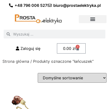
+48 796 006 527
biuro@prostaelektryka.pl
Wszystkie kategorie
Akcesoria elektryczne
Akcesoria meblowe
Akcesoria samochodowe
Oświetlenie ogrodowe
Domowe oświetlenie LED
Przemysłowe oświetlenie LED
Zestawy taśm LED
Polecani fachowcy
0
Zaloguj się
0.00
zł
Strona główna
/ Produkty oznaczone “łańcuszek”