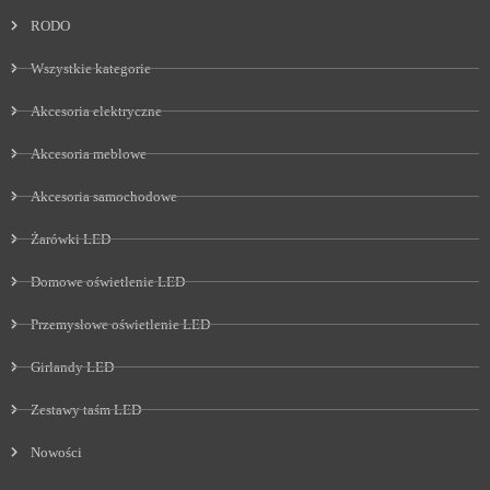
RODO
Wszystkie kategorie
Akcesoria elektryczne
Akcesoria meblowe
Akcesoria samochodowe
Żarówki LED
Domowe oświetlenie LED
Przemysłowe oświetlenie LED
Girlandy LED
Zestawy taśm LED
Nowości