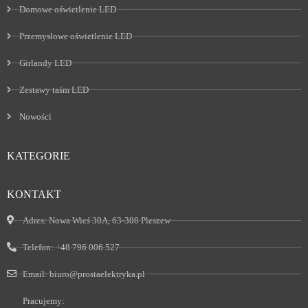
Domowe oświetlenie LED
Przemysłowe oświetlenie LED
Girlandy LED
Zestawy taśm LED
Nowości
KATEGORIE
KONTAKT
Adres:
Nowa Wieś 30A, 63-300 Pleszew
Telefon:
+48 796 006 527
Email:
biuro@prostaelektryka.pl
Pracujemy: