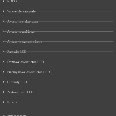
RODO
Wszystkie kategorie
Akcesoria elektryczne
Akcesoria meblowe
Akcesoria samochodowe
Żarówki LED
Domowe oświetlenie LED
Przemysłowe oświetlenie LED
Girlandy LED
Zestawy taśm LED
Nowości