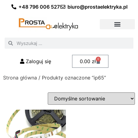
+48 796 006 527
biuro@prostaelektryka.pl
Wszystkie kategorie
Akcesoria elektryczne
Akcesoria meblowe
Akcesoria samochodowe
Oświetlenie ogrodowe
Domowe oświetlenie LED
Przemysłowe oświetlenie LED
Zestawy taśm LED
Polecani fachowcy
0
Zaloguj się
0.00
zł
Strona główna
/ Produkty oznaczone “ip65”