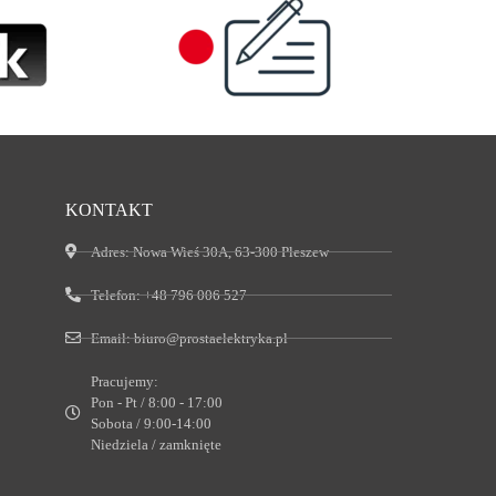
KONTAKT
Adres:
Nowa Wieś 30A, 63-300 Pleszew
Telefon:
+48 796 006 527
Email:
biuro@prostaelektryka.pl
Pracujemy:
Pon - Pt / 8:00 - 17:00
Sobota / 9:00-14:00
Niedziela / zamknięte