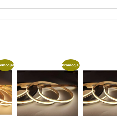
omocja!
Promocja!