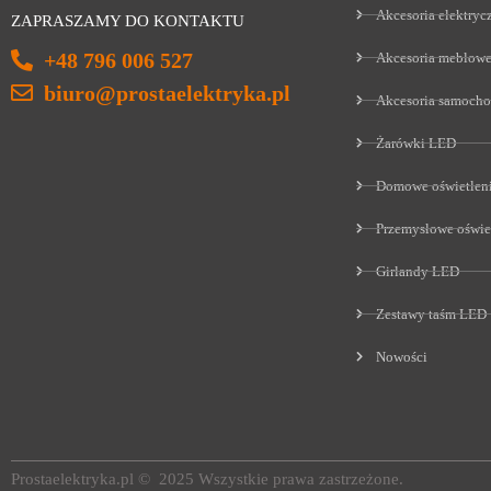
Akcesoria elektryc
ZAPRASZAMY DO KONTAKTU
+48 796 006 527
Akcesoria meblow
biuro@prostaelektryka.pl
Akcesoria samoch
Żarówki LED
Domowe oświetlen
Przemysłowe oświe
Girlandy LED
Zestawy taśm LED
Nowości
Prostaelektryka.pl © 2025 Wszystkie prawa zastrzeżone.