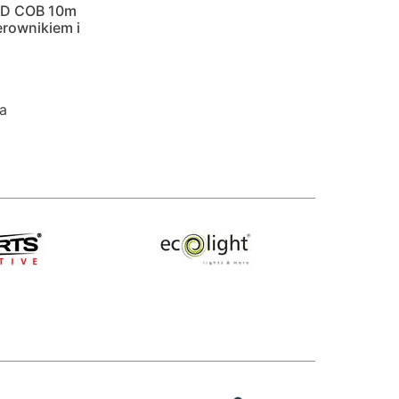
ED COB 10m
erownikiem i
a