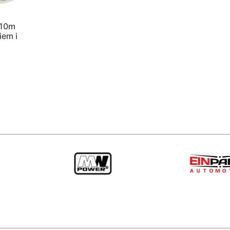
 10m
iem i