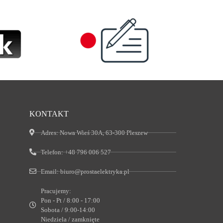
KONTAKT
Adres:
Nowa Wieś 30A, 63-300 Pleszew
Telefon:
+48 796 006 527
Email:
biuro@prostaelektryka.pl
Pracujemy:
Pon - Pt / 8:00 - 17:00
Sobota / 9:00-14:00
Niedziela / zamknięte