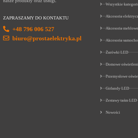
nasze produkty oraz usługi.
Wszystkie kategori
Akcesoria elektryc
ZAPRASZAMY DO KONTAKTU
+48 796 006 527
Akcesoria meblow
biuro@prostaelektryka.pl
Akcesoria samoch
Żarówki LED
Domowe oświetlen
Przemysłowe oświe
Girlandy LED
Zestawy taśm LED
Nowości