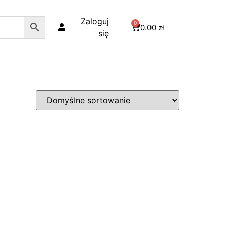
Zaloguj
0
0.00
zł
się